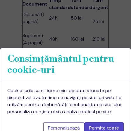
Timp
Tarif
Tarif
Document
standard
standard
urgent
Diplomă (1
24h
50 lei
pagină)
75 lei
Supliment
48h
160 lei
210 lei
(4 pagini)
Cazier
6h
50 lei
75 lei
Consimțământul pentru
CV +
8h
90 lei
120 lei
scrisoare
cookie-uri
Pachet Blue
290–340
+25
Card (6-8
48–72h
lei
lei/doc
pagini)
Cookie-urile sunt fișiere mici de date stocate pe
dispozitivul dvs. în timp ce navigați pe site-uri web. Le
🛑 Greșeli frecvente
utilizăm pentru a îmbunătăți funcționalitatea site-ului,
Greșeală
Efect
Soluție
personaliza conținutul și a analiza traficul pe site.
Trimiterea
Folosește
traducerilor
Dosar
Personalizează
Permite toate
doar