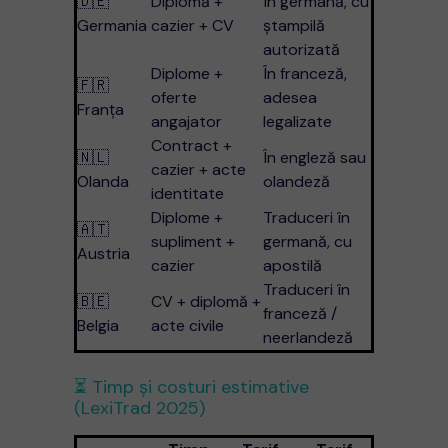
🇩🇪
Diplomă +
În germană, cu
Germania
cazier + CV
ștampilă
autorizată
Diplome +
În franceză,
🇫🇷
oferte
adesea
Franța
angajator
legalizate
Contract +
🇳🇱
În engleză sau
cazier + acte
Olanda
olandeză
identitate
Diplome +
Traduceri în
🇦🇹
supliment +
germană, cu
Austria
cazier
apostilă
Traduceri în
🇧🇪
CV + diplomă +
franceză /
Belgia
acte civile
neerlandeză
⏳ Timp și costuri estimative
(LexiTrad 2025)