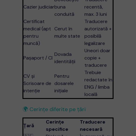
Cazier judiciar
buna
recentă,
conduită
max. 3 luni
Certificat
Traducere
medical (apt
Cerut în
autorizată +
pentru
multe state
posibilă
muncă)
legalizare
Uneori doar
Dovada
Pașaport / CI
copie +
identității
traducere
Trebuie
CV și
Pentru
redactate în
Scrisoare de
dosarele
ENG / limba
intenție
inițiale
locală
🌍 Cerințe diferite pe țări
Cerințe
Traducere
Țară
specifice
necesară