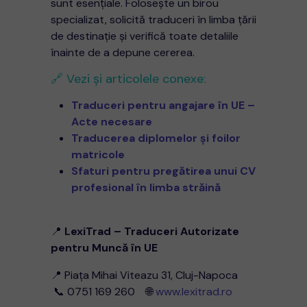
sunt esențiale. Folosește un birou
specializat, solicită traduceri în limba țării
de destinație și verifică toate detaliile
înainte de a depune cererea.
🔗 Vezi și articolele conexe:
Traduceri pentru angajare în UE –
Acte necesare
Traducerea diplomelor și foilor
matricole
Sfaturi pentru pregătirea unui CV
profesional în limba străină
📍
LexiTrad – Traduceri Autorizate
pentru Muncă în UE
📍 Piața Mihai Viteazu 31, Cluj-Napoca
📞 0751 169 260 🌐
www.lexitrad.ro