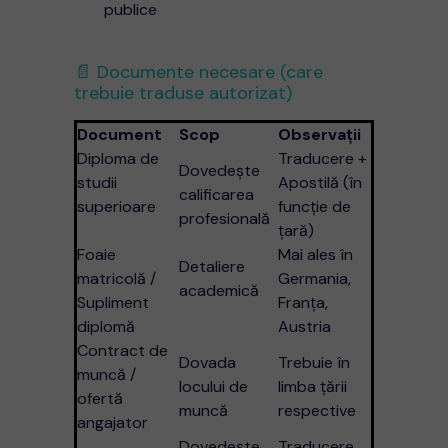
publice
📄 Documente necesare (care
trebuie traduse autorizat)
Document
Scop
Observații
Diploma de
Traducere +
Dovedește
studii
Apostilă (în
calificarea
superioare
funcție de
profesională
țară)
Foaie
Mai ales în
Detaliere
matricolă /
Germania,
academică
Supliment
Franța,
diplomă
Austria
Contract de
Dovada
Trebuie în
muncă /
locului de
limba țării
ofertă
muncă
respective
angajator
Dovedește
Traducere