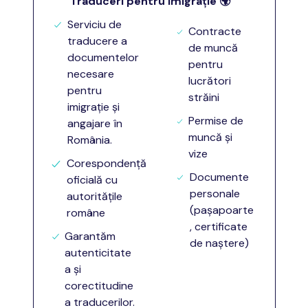
Traduceri pentru Imigrație
🌍
Serviciu de
Contracte
traducere a
de muncă
documentelor
pentru
necesare
lucrători
pentru
străini
imigrație și
Permise de
angajare în
muncă și
România.
vize
Corespondență
Documente
oficială cu
personale
autoritățile
(pașapoarte
române
, certificate
Garantăm
de naștere)
autenticitate
a și
corectitudine
a traducerilor.