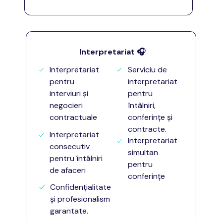
Interpretariat
🎧
Interpretariat
Serviciu de
pentru
interpretariat
interviuri și
pentru
negocieri
întâlniri,
contractuale
conferințe și
contracte.
Interpretariat
Interpretariat
consecutiv
simultan
pentru întâlniri
pentru
de afaceri
conferințe
Confidențialitate
și profesionalism
garantate.