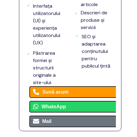
articole
Interfața
Descrieri de
utilizatorului
produse și
(UI) și
servicii
experiența
utilizatorului
SEO și
(UX)
adaptarea
conținutului
Păstrarea
pentru
formei și
publicul țintă
structurii
originale a
site-ului.
Sună acum
WhatsApp
Mail