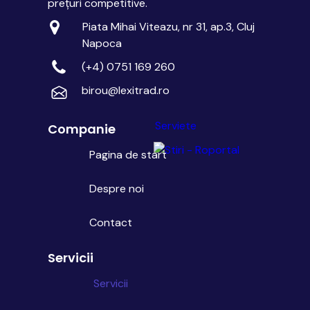
prețuri competitive.
Piata Mihai Viteazu, nr 31, ap.3, Cluj
Napoca
(+4) 0751 169 260
birou@lexitrad.ro
Serviete
Companie
Pagina de start
Despre noi
Contact
Servicii
Servicii