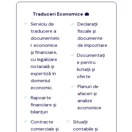
Traduceri Economice
💼
Serviciu de
Declarații
traducere a
fiscale și
documentelo
documente
r economice
de impozitare
și financiare,
Documentați
cu legalizare
e pentru
notarială și
licitații și
expertiză în
oferte
domeniul
Planuri de
economic.
afaceri și
Rapoarte
analize
financiare și
economice
bilanțuri
Contracte
Situații
comerciale și
contabile și