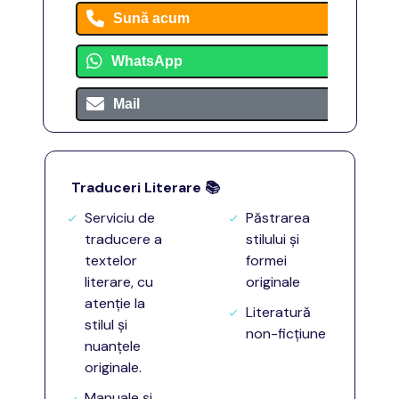
Sună acum
WhatsApp
Mail
Traduceri Literare
📚
Serviciu de
Păstrarea
traducere a
stilului și
textelor
formei
literare, cu
originale
atenție la
Literatură
stilul și
non-ficțiune
nuanțele
originale.
Manuale și