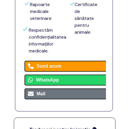
Rapoarte
Certificate
medicale
de
veterinare
sănătate
pentru
Respectăm
animale
confidențialitatea
informațiilor
medicale.
Sună acum
WhatsApp
Mail