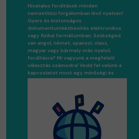
Hivatalos fordítások minden
nemzetközi forgalomban lévő nyelven!
Gyors és biztonságos
dokumentumkézbesítés elektronikus
vagy fizikai formátumban. Szükséged
van angol, német, spanyol, olasz,
magyar vagy bármely más nyelvű
fordításra? Mi vagyunk a megfelelő
választás számodra! Vedd fel velünk a
kapcsolatot most egy minőségi és
professzionális fordításért!