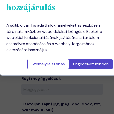
hozzájárulás
Az e-mail címed:
A sütik olyan kis adatfájlok, amelyeket az eszközén
tárolnak, miközben weboldalakat böngész. Ezeket a
Fordítás :
A következő:
weboldal funkcionalitásának javítására, a tartalom
személyre szabására és a webhely forgalmának
elemzésére használjuk.
Személyre szabás
Engedélyez minden
Régi megfigyelések
Csatoljon fájlt (jpg, jpeg, doc, docx, txt,
pdf; max 18 MB)