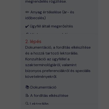
megrendelés rögzítése.
✏️ Anyag értékelése (ár- és
időbecslés)
✔️ Ügyfél általi megerősítés
📄 Végleges megrendelés
2. lépés
Dokumentáció, a fordítás elkészítése
és a hozzá tartozó lektorálás.
Konzultáció az ügyféllel a
szakterminológiáról, valamint
bizonyos preferenciákról és speciális
követelményekről.
📚 Dokumentáció
📝 A fordítás elkészítése
🔍 Lektorálás