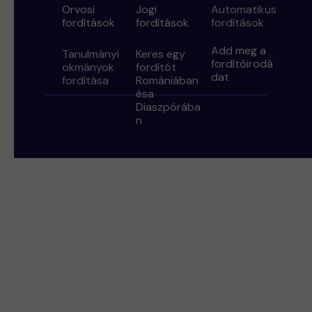
Orvosi
Jogi
Automatikus
fordítások
fordítások
fordítások
Add meg a
Tanulmányi
Keres egy
fordítóirodá
okmányok
fordítót
dat
fordítása
Romániában
és
a
Diaszpórába
n