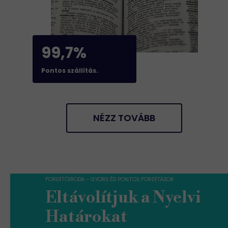
99,7%
Pontos szállítás.
NÉZZ TOVÁBB
FORDÍTÓIRODA - GYORS ÉS PONTOS FORDÍTÁSOK
Eltávolítjuk a Nyelvi
Határokat