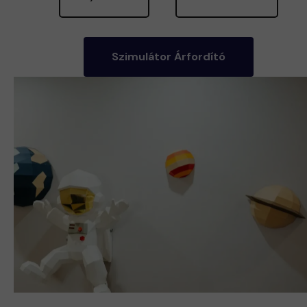
Szimulátor Árfordító