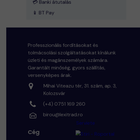
💳 Banki átutalás
📱 BT Pay
Professzionális fordításokat és
tolmácsolási szolgáltatásokat kínálunk
üzleti és magánszemélyek számára.
Garantált minőség, gyors szállítás,
versenyképes árak.
Mihai Viteazu tér, 31. szám, ap. 3,
Kolozsvár
(+4) 0751 169 260
birou@lexitrad.ro
Serviete
Cég