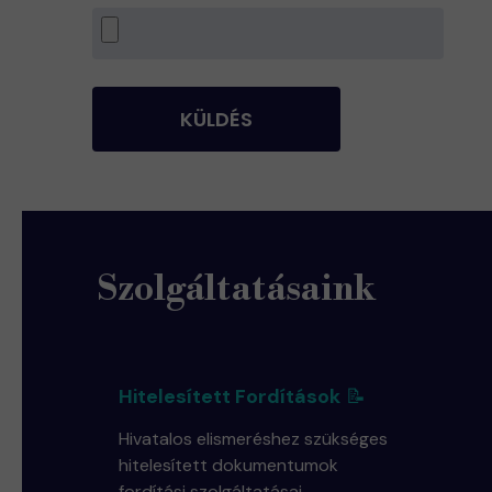
KÜLDÉS
Szolgáltatásaink
Hitelesített Fordítások
📝
Hivatalos elismeréshez szükséges
hitelesített dokumentumok
fordítási szolgáltatásai.