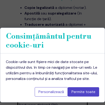
Copie legalizată
a diplomei (notar).
Apostilă
sau
supralegalizare
(în
funcție de țară).
Traducere autorizată
a diplomei +
timbrul apostilei/supralegalizării.
Consimțământul pentru
(
Dacă se cere
)
Legalizare notarială
a traducerii.
cookie-uri
Niciodată nu traduce înainte să pui
apostila – altfel pierzi semnătura și
ștampila prefecturii în traducere.
Cookie-urile sunt fișiere mici de date stocate pe
5. Cost și timp total – scenariu real
dispozitivul dvs. în timp ce navigați pe site-uri web. Le
utilizăm pentru a îmbunătăți funcționalitatea site-ului,
Etapă
Timp
Cost
personaliza conținutul și a analiza traficul pe site.
Copie legalizată
1 h
25 lei
Personalizează
Permite toate
25 lei
Apostilă Prefectură
48 h
timbru