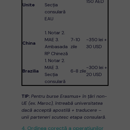
150 AED
Unite
Secția
consulară
EAU
1. Notar 2.
MAE 3.
7-10
~350 lei +
China
Ambasada
zile
30 USD
RP Chineză
1. Notar 2.
MAE 3.
~300 lei +
Brazilia
6-8 zile
Secția
20 USD
consulară
TIP:
Pentru burse Erasmus+ în țări non-
UE (ex. Maroc), întreabă universitatea
dacă acceptă apostilă + traducere –
unii parteneri scutesc etapa consulară
.
4. Ordinea corectă a operațiunilor