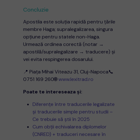
Concluzie
Apostila este soluția rapidă pentru țările
membre Haga; supralegalizarea, singura
opțiune pentru statele non-Haga.
Urmează ordinea corectă (notar →
apostilă/supralegalizare → traducere) și
vei evita respingerea dosarului.
📍 Piața Mihai Viteazu 31, Cluj-Napoca📞
0751 169 260🌐
www.lexitrad.ro
Poate te intereseaza și:
Diferențe între traducerile legalizate
și traducerile simple pentru studii –
Ce trebuie să știi în 2025
Cum obții echivalarea diplomelor
(CNRED) + traduceri necesare în