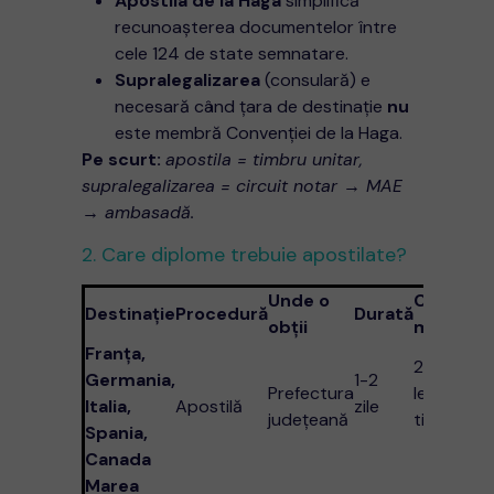
Apostila de la Haga
simplifică
recunoașterea documentelor între
cele 124 de state semnatare.
Supralegalizarea
(consulară) e
necesară când țara de destinație
nu
este membră Convenției de la Haga.
Pe scurt:
apostila = timbru unitar,
supralegalizarea = circuit notar → MAE
→ ambasadă.
2. Care diplome trebuie apostilate?
Unde o
Cost
Destinație
Procedură
Durată
obții
mediu
Franța,
20-30
Germania,
1-2
Prefectura
lei
Italia,
Apostilă
zile
județeană
timbru
Spania,
Canada
Marea