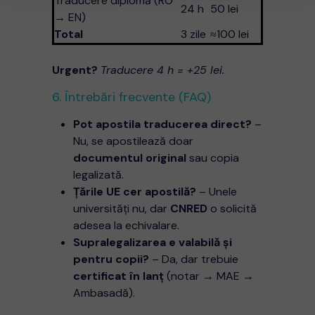
Traducere diplomă (RO
24 h
50 lei
→ EN)
Total
3 zile
≈100 lei
Urgent?
Traducere 4 h = +25 lei.
6. Întrebări frecvente (FAQ)
Pot apostila traducerea direct?
–
Nu, se apostilează doar
documentul original
sau copia
legalizată.
Țările UE cer apostilă?
– Unele
universități nu, dar
CNRED
o solicită
adesea la echivalare.
Supralegalizarea e valabilă și
pentru copii?
– Da, dar trebuie
certificat în lanț
(notar → MAE →
Ambasadă).