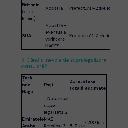
Britanie
Apostilă
Prefectură
1-2 zile
idem
(post-
Brexit)
Apostilă +
eventuală
SUA
Prefectură
1-2 zile
idem
verificare
NACES
3. Când ai nevoie de supralegalizare
consulară?
Țară
Durată
Taxe
non-
Pași
totală
estimate
Haga
1. Notarizezi
copia
legalizată 2.
Emiratele
MAE
~290 lei +
Arabe
România 3.
5-7 zile