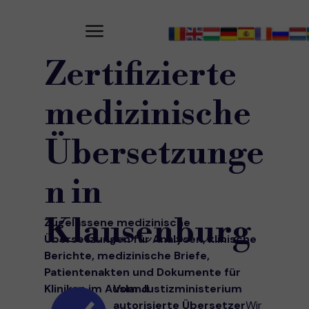
Zertifizierte
medizinische
Übersetzunge
n in
Klausenburg
Zugelassene medizinische
Übersetzungen für Analysen, klinische
Berichte, medizinische Briefe,
Patientenakten und Dokumente für
Kliniken im Ausland.
Vom Justizministerium
autorisierte Übersetzer
Wir