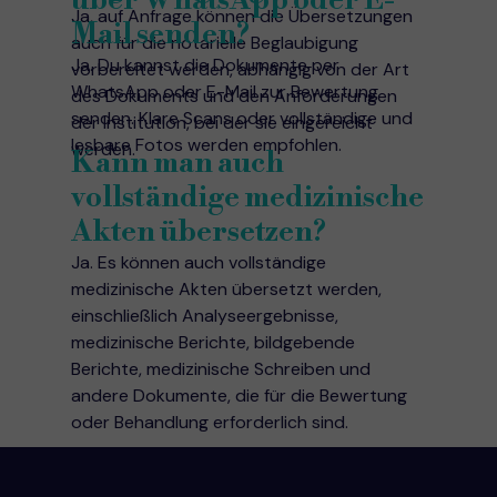
über WhatsApp oder E-
Ja, auf Anfrage können die Übersetzungen
Mail senden?
auch für die notarielle Beglaubigung
Ja. Du kannst die Dokumente per
vorbereitet werden, abhängig von der Art
WhatsApp oder E-Mail zur Bewertung
des Dokuments und den Anforderungen
senden. Klare Scans oder vollständige und
der Institution, bei der sie eingereicht
lesbare Fotos werden empfohlen.
werden.
Kann man auch
vollständige medizinische
Akten übersetzen?
Ja. Es können auch vollständige
medizinische Akten übersetzt werden,
einschließlich Analyseergebnisse,
medizinische Berichte, bildgebende
Berichte, medizinische Schreiben und
andere Dokumente, die für die Bewertung
oder Behandlung erforderlich sind.