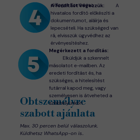
előleget fizethetsz.
A fordítást végezzük:
A
hivatalos fordító előkészíti a
dokumentumot, aláírja és
lepecsételi. Ha szükséged van
rá, elvisszük ügyvédhez az
érvényesítéshez.
Megérkezett a fordítás:
Elküldjük a szkennelt
másolatot e-mailben. Az
eredeti fordítást és, ha
szükséges, a hitelesítést
futárral kapod meg, vagy
személyesen is átveheted a
Ob
t
személyre
székhelyünkön.
szabott ajánlat
a
Max. 30 percen belül válaszolunk.
Küldhetsz WhatsApp-on is.
.