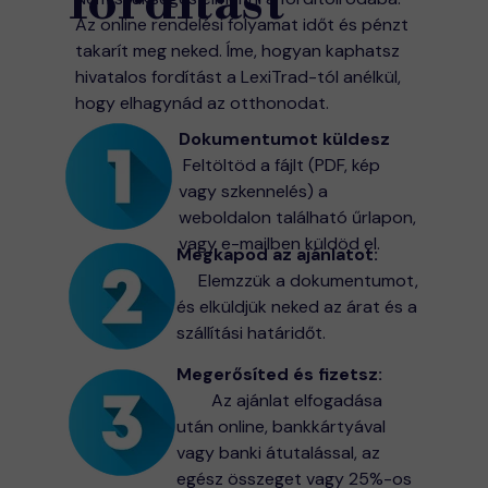
fordítást
Az online rendelési folyamat időt és pénzt
takarít meg neked. Íme, hogyan kaphatsz
hivatalos fordítást a LexiTrad-tól anélkül,
hogy elhagynád az otthonodat.
Dokumentumot küldesz
Feltöltöd a fájlt (PDF, kép
vagy szkennelés) a
weboldalon található űrlapon,
vagy e-mailben küldöd el.
Megkapod az ajánlatot:
Elemzzük a dokumentumot,
és elküldjük neked az árat és a
szállítási határidőt.
Megerősíted és fizetsz:
Az ajánlat elfogadása
után online, bankkártyával
vagy banki átutalással, az
egész összeget vagy 25%-os