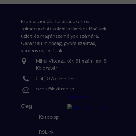
Professzionális fordításokat és
tolmácsolási szolgáltatásokat kínálunk
üzleti és magánszemélyek számára.
Garantált minőség, gyors szállítás,
versenyképes árak.
Mihai Viteazu tér, 31. szám, ap. 3,
Kolozsvár
(+4) 0751 169 260
birou@lexitrad.ro
Serviete
Cég
Kezdőlap
Rólunk