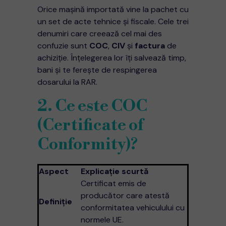
Orice mașină importată vine la pachet cu
un set de acte tehnice și fiscale. Cele trei
denumiri care creează cel mai des
confuzie sunt
COC
,
CIV
și
factura
de
achiziție. Înțelegerea lor îți salvează timp,
bani și te ferește de respingerea
dosarului la RAR.
2. Ce este COC
(Certificate of
Conformity)?
Aspect
Explicație scurtă
Certificat emis de
producător care atestă
Definiție
conformitatea vehiculului cu
normele UE.