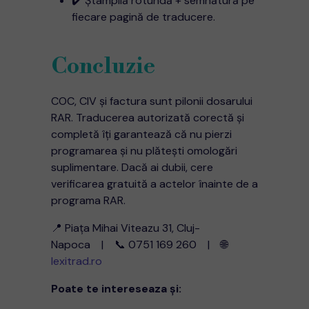
✔️ Ștampilă rotundă + semnătură pe
fiecare pagină de traducere.
Concluzie
COC, CIV și factura sunt pilonii dosarului
RAR. Traducerea autorizată corectă și
completă îți garantează că nu pierzi
programarea și nu plătești omologări
suplimentare. Dacă ai dubii, cere
verificarea gratuită a actelor înainte de a
programa RAR.
📍 Piața Mihai Viteazu 31, Cluj-
Napoca | 📞 0751 169 260 | 🌐
lexitrad.ro
Poate te intereseaza și: