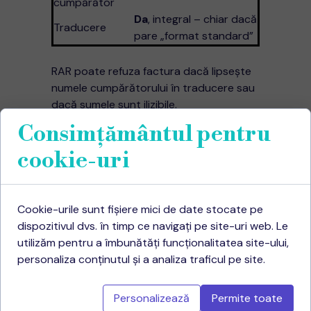
cumpărător
Da
, integral – chiar dacă
Traducere
pare „format standard”
RAR poate refuza factura dacă lipseşte
numele cumpărătorului în traducere sau
dacă sumele sunt ilizibile.
Consimțământul pentru
5. De ce RAR
cookie-uri
acceptă doar
traduceri
Cookie-urile sunt fișiere mici de date stocate pe
autorizate
?
dispozitivul dvs. în timp ce navigați pe site-uri web. Le
utilizăm pentru a îmbunătăți funcționalitatea site-ului,
Conformitate legală:
Ordin MJ
personaliza conținutul și a analiza traficul pe site.
1054/2005 stipulează că doar
traducătorii autorizați pot certifica
Personalizează
Permite toate
fidelitatea traducerii.