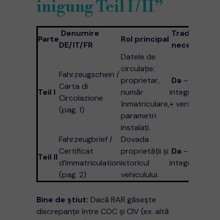
inigung Teil I / II”
Denumire
Traducere
Parte
Rol principal
DE/IT/FR
necesară?
Datele de
circulaţie:
Fahrzeugschein /
proprietar,
Da
–
Carta di
Teil I
număr
integral, faţă
Circolazione
înmatriculare,
+ verso
(pag. 1)
parametri
instalaţi.
Fahrzeugbrief /
Dovada
Certificat
proprietăţii şi
Da
–
Teil II
d’immatriculation
istoricul
integral
(pag. 2)
vehiculului.
Bine de ştiut:
Dacă RAR găseşte
discrepanţe între COC şi CIV (ex. altă