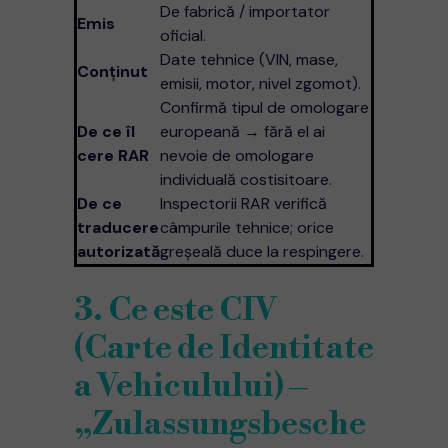
De fabrică / importator
Emi­s
oficial.
Date tehnice (VIN, mase,
Conţinut
emisii, motor, nivel zgomot).
Confirmă tipul de omologare
De ce îl
europeană → fără el ai
cere RAR
nevoie de omologare
individuală costisitoare.
De ce
Inspectorii RAR verifică
traducere
câmpurile tehnice; orice
autorizată
greșeală duce la respingere.
3. Ce este CIV
(Carte de Identitate
a Vehiculului) –
„Zulassungsbesche