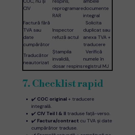
COC, nu şi
respins,
ambele
CIV
reprogramare
documente
RAR
integral
Factură fără
Solicita
TVA sau
Inspector
duplicat sau
date
refuză actul
anexa TVA +
cumpărător
traducere
Ştampila
Verifică
Traducător
invalidă,
numele în
neautorizat
dosar respins
registrul MJ
7. Checklist rapid
✔️
COC original
+ traducere
integrală.
✔️
CIV Teil I & II
traduse faţă-verso.
✔️
Factura/contract
cu TVA şi date
cumpărător traduse.