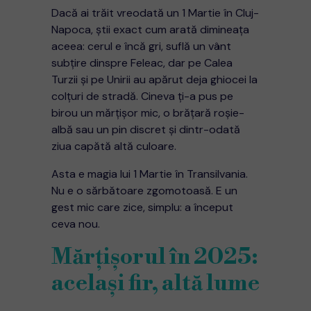
Dacă ai trăit vreodată un 1 Martie în Cluj-
Napoca, știi exact cum arată dimineața
aceea: cerul e încă gri, suflă un vânt
subțire dinspre Feleac, dar pe Calea
Turzii și pe Unirii au apărut deja ghiocei la
colțuri de stradă. Cineva ți-a pus pe
birou un mărțișor mic, o brățară roșie-
albă sau un pin discret și dintr-odată
ziua capătă altă culoare.
Asta e magia lui 1 Martie în Transilvania.
Nu e o sărbătoare zgomotoasă. E un
gest mic care zice, simplu: a început
ceva nou.
Mărțișorul în 2025:
același fir, altă lume