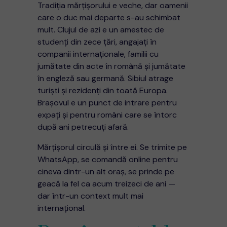
Tradiția mărțișorului e veche, dar oamenii
care o duc mai departe s-au schimbat
mult. Clujul de azi e un amestec de
studenți din zece țări, angajați în
companii internaționale, familii cu
jumătate din acte în română și jumătate
în engleză sau germană. Sibiul atrage
turiști și rezidenți din toată Europa.
Brașovul e un punct de intrare pentru
expați și pentru români care se întorc
după ani petrecuți afară.
Mărțișorul circulă și între ei. Se trimite pe
WhatsApp, se comandă online pentru
cineva dintr-un alt oraș, se prinde pe
geacă la fel ca acum treizeci de ani —
dar într-un context mult mai
internațional.