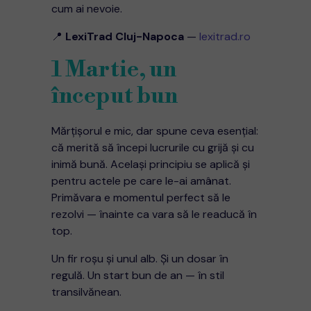
cum ai nevoie.
📍
LexiTrad Cluj-Napoca
—
lexitrad.ro
1 Martie, un
început bun
Mărțișorul e mic, dar spune ceva esențial:
că merită să începi lucrurile cu grijă și cu
inimă bună. Același principiu se aplică și
pentru actele pe care le-ai amânat.
Primăvara e momentul perfect să le
rezolvi — înainte ca vara să le readucă în
top.
Un fir roșu și unul alb. Și un dosar în
regulă. Un start bun de an — în stil
transilvănean.