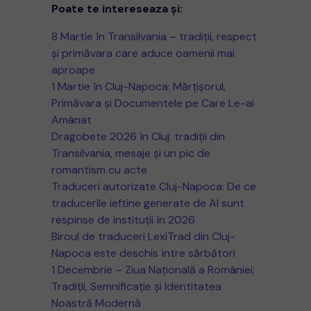
Poate te intereseaza și:
8 Martie în Transilvania – tradiții, respect
și primăvara care aduce oamenii mai
aproape
1 Martie în Cluj-Napoca: Mărțișorul,
Primăvara și Documentele pe Care Le-ai
Amânat
Dragobete 2026 în Cluj: tradiții din
Transilvania, mesaje și un pic de
romantism cu acte
Traduceri autorizate Cluj-Napoca: De ce
traducerile ieftine generate de AI sunt
respinse de instituții în 2026
Biroul de traduceri LexiTrad din Cluj-
Napoca este deschis între sărbători
1 Decembrie – Ziua Națională a României:
Tradiții, Semnificație și Identitatea
Noastră Modernă