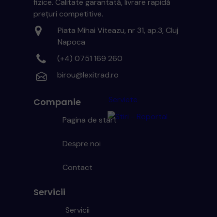
fizice. Calitate garantată, livrare rapidă
prețuri competitive.
Piata Mihai Viteazu, nr 31, ap.3, Cluj
Napoca
(+4) 0751 169 260
birou@lexitrad.ro
Serviete
Companie
Pagina de start
Despre noi
Contact
Servicii
Servicii