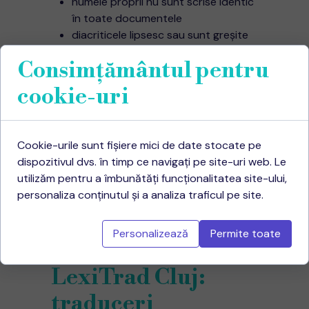
numele proprii nu sunt scrise identic
în toate documentele
diacriticele lipsesc sau sunt greșite
(Ștefan vs Stefan, Năvodari vs
Consimțământul pentru
Navodari)
formatul nu corespunde cerințelor
cookie-uri
instituției destinatare
documentul original e deteriorat sau
greu lizibil
Cookie-urile sunt fișiere mici de date stocate pe
dispozitivul dvs. în timp ce navigați pe site-uri web. Le
utilizăm pentru a îmbunătăți funcționalitatea site-ului,
Un birou de
traduceri autorizate în
personaliza conținutul și a analiza traficul pe site.
Cluj-Napoca
care știe să anticipeze
aceste probleme îți scurtează
semnificativ drumul — mai ales când ai
Personalizează
Permite toate
termene strânse.
LexiTrad Cluj:
traduceri