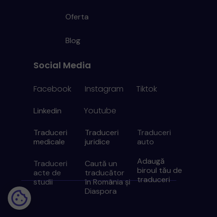
Oferta
Blog
Social Media
Facebook
Instagram
Tiktok
Youtube
Linkedin
Traduceri
Traduceri
Traduceri
medicale
juridice
auto
Adaugă
Traduceri
Caută un
biroul tău de
acte de
traducător
traduceri
studii
în România
ș
i
Diaspora