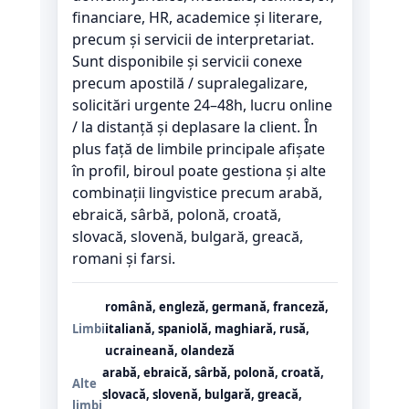
financiare, HR, academice și literare,
precum și servicii de interpretariat.
Sunt disponibile și servicii conexe
precum apostilă / supralegalizare,
solicitări urgente 24–48h, lucru online
/ la distanță și deplasare la client. În
plus față de limbile principale afișate
în profil, biroul poate gestiona și alte
combinații lingvistice precum arabă,
ebraică, sârbă, polonă, croată,
slovacă, slovenă, bulgară, greacă,
romani și farsi.
română, engleză, germană, franceză,
Limbi
italiană, spaniolă, maghiară, rusă,
ucraineană, olandeză
arabă, ebraică, sârbă, polonă, croată,
Alte
slovacă, slovenă, bulgară, greacă,
limbi