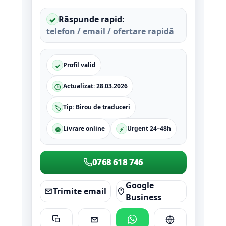
Răspunde rapid:
✓
telefon / email / ofertare rapidă
Profil valid
✓
Actualizat:
28.03.2026
🕒
Tip: Birou de traduceri
🏷️
Livrare online
Urgent 24–48h
🌐
⚡
0768 618 746
Google
Trimite email
Business