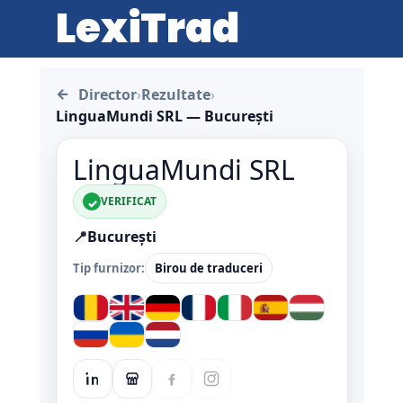
LexiTrad
←
Director
›
Rezultate
›
LinguaMundi SRL — București
LinguaMundi SRL
VERIFICAT
✓
📍
București
Tip furnizor:
Birou de traduceri