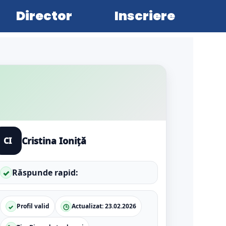
Director
Inscriere
Cristina Ioniță
CI
Răspunde rapid:
✓
Profil valid
Actualizat:
23.02.2026
✓
🕒