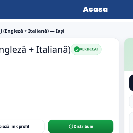
Acasa
J (Engleză + Italiană) — Iași
ngleză + Italiană)
VERIFICAT
✓
iază link profil
Distribuie