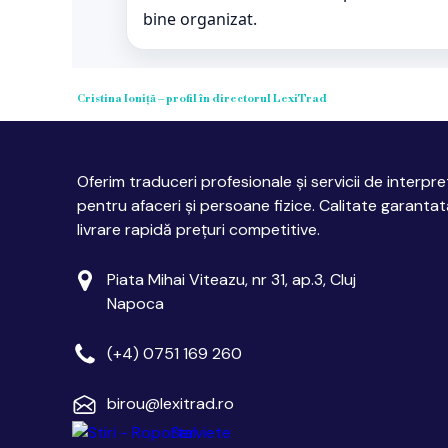
bine organizat.
Cristina Ioniță – profil în directorul LexiTrad
Oferim traduceri profesionale și servicii de interpre
pentru afaceri și persoane fizice. Calitate garantat
livrare rapidă prețuri competitive.
Piata Mihai Viteazu, nr 31, ap.3, Cluj
Napoca
(+4) 0751 169 260
birou@lexitrad.ro
Serviete