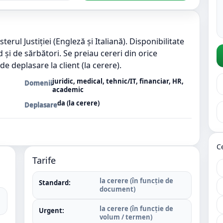
erul Justiției (Engleză și Italiană). Disponibilitate
 și de sărbători. Se preiau cereri din orice
de deplasare la client (la cerere).
juridic, medical, tehnic/IT, financiar, HR,
Domenii
academic
da (la cerere)
Deplasare
C
Tarife
la cerere (în funcție de
Standard:
document)
la cerere (în funcție de
Urgent:
volum / termen)