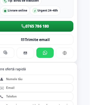
Tip: Birou de traduceri
🏷️
Livrare online
Urgent 24–48h
🌐
⚡
0765 786 180
Trimite email
ere ofertă rapidă
👤
✉️
📞