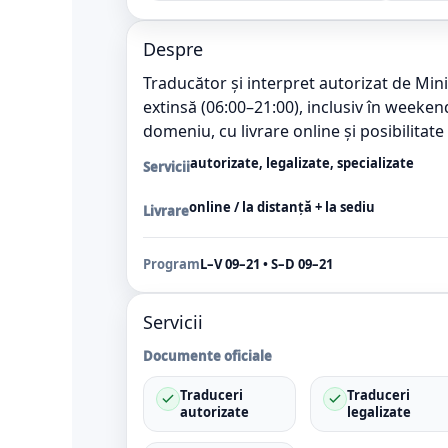
Despre
Traducător și interpret autorizat de Minist
extinsă (06:00–21:00), inclusiv în weekend
domeniu, cu livrare online și posibilitate 
autorizate, legalizate, specializate
Servicii
online / la distanță + la sediu
Livrare
Program
L–V 09–21 • S–D 09–21
Servicii
Documente oficiale
Traduceri
Traduceri
autorizate
legalizate