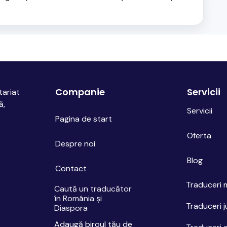
Companie
Servicii
tariat
ă,
Servicii
Pagina de start
Oferta
Despre noi
Blog
Contact
Traduceri 
Caută un traducător
în România
ș
i
Traduceri j
Diaspora
Adaugă biroul tău de