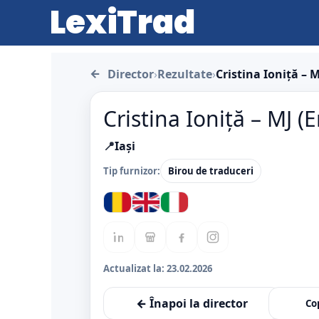
LexiTrad
←
Director
›
Rezultate
›
Cristina Ioniță – M
Cristina Ioniță – MJ (E
📍
Iași
Tip furnizor:
Birou de traduceri
Actualizat la:
23.02.2026
← Înapoi la director
Cop