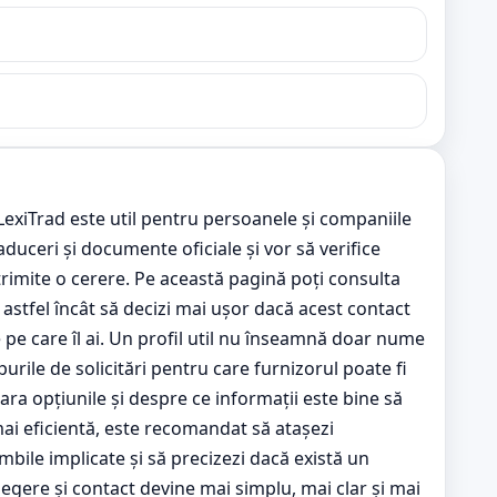
 LexiTrad este util pentru persoanele și companiile
aduceri și documente oficiale și vor să verifice
 trimite o cerere. Pe această pagină poți consulta
l, astfel încât să decizi mai ușor dacă acest contact
pe care îl ai. Un profil util nu înseamnă doar nume
purile de solicitări pentru care furnizorul poate fi
ra opțiunile și despre ce informații este bine să
mai eficientă, este recomandat să atașezi
bile implicate și să precizezi dacă există un
alegere și contact devine mai simplu, mai clar și mai