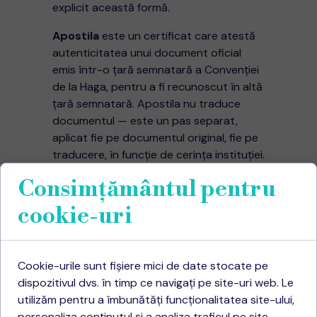
explicit această formă.
Apostila
este un certificat care atestă
autenticitatea unui document oficial
emis într-o țară semnatară a Convenției
de la Haga, pentru a fi recunoscut în altă
țară semnatară. Apostila nu traduce
documentul — este un pas separat,
aplicat fie pe documentul original, fie pe
traducere, în funcție de cerința instituției.
Consimțământul pentru
Regula practică:
înainte să comanzi
traducerea, întreabă instituția unde
cookie-uri
depui actele exact ce formă solicită.
Dacă nu știi, poți trimite documentele la
LexiTrad pentru o verificare înainte de
Cookie-urile sunt fișiere mici de date stocate pe
comandă.
dispozitivul dvs. în timp ce navigați pe site-uri web. Le
De ce să pregătești
utilizăm pentru a îmbunătăți funcționalitatea site-ului,
personaliza conținutul și a analiza traficul pe site.