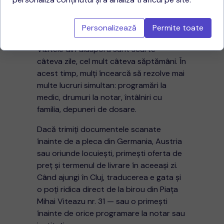
traducerile înainte să
ajungi în Cluj
Personalizează
Permite toate
Vizitele din diaspora sunt scurte —
câteva zile, cel mult câteva săptămâni. În
acest timp, mulți încearcă să rezolve mai
multe lucruri simultan: programări la
medic, drumuri la notar, întâlniri cu
familia, depuneri de dosare.
Dacă trimiți documentele scanate
înainte de a pleca din Germania, Austria
sau oriunde locuiești, primești oferta de
preț și termenul de livrare în aceeași zi.
Când ajungi în Cluj, traducerea e gata și
o poți ridica direct de la birou din Piața
Mihai Viteazu nr. 31 — sau o primești
înainte de orice programare la notar sau