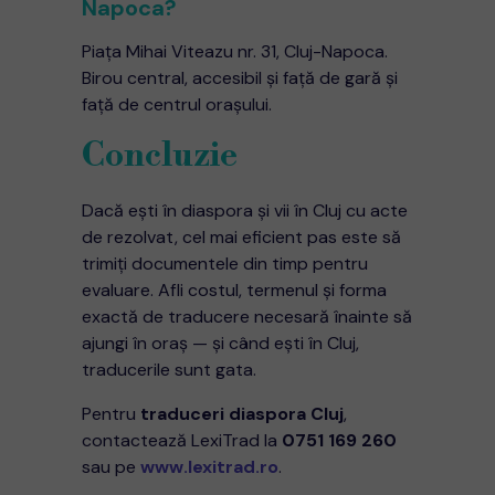
Napoca?
Piața Mihai Viteazu nr. 31, Cluj-Napoca.
Birou central, accesibil și față de gară și
față de centrul orașului.
Concluzie
Dacă ești în diaspora și vii în Cluj cu acte
de rezolvat, cel mai eficient pas este să
trimiți documentele din timp pentru
evaluare. Afli costul, termenul și forma
exactă de traducere necesară înainte să
ajungi în oraș — și când ești în Cluj,
traducerile sunt gata.
Pentru
traduceri diaspora Cluj
,
contactează LexiTrad la
0751 169 260
sau pe
www.lexitrad.ro
.